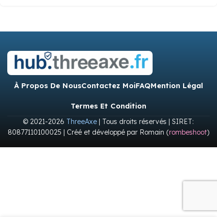
À Propos De Nous
Contactez Moi
FAQ
Mention Légal
Termes Et Condition
© 2021-2026
ThreeAxe
| Tous droits réservés | SIRET:
80877110100025 | Créé et développé par Romain (
rombeshoot
)