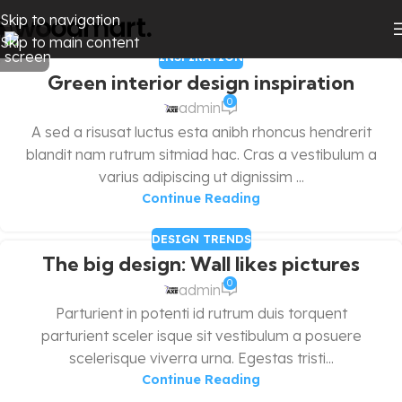
Skip to navigation
Skip to main content
INSPIRATION
Green interior design inspiration
0
admin
A sed a risusat luctus esta anibh rhoncus hendrerit
blandit nam rutrum sitmiad hac. Cras a vestibulum a
varius adipiscing ut dignissim ...
Continue Reading
DESIGN TRENDS
The big design: Wall likes pictures
0
admin
Parturient in potenti id rutrum duis torquent
parturient sceler isque sit vestibulum a posuere
scelerisque viverra urna. Egestas tristi...
Continue Reading