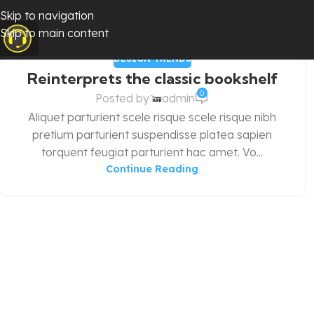
Skip to navigation
Skip to main content
DESIGN TRENDS
Reinterprets the classic bookshelf
0
Posted by
admin
Aliquet parturient scele risque scele risque nibh
pretium parturient suspendisse platea sapien
torquent feugiat parturient hac amet. Vo...
Continue Reading