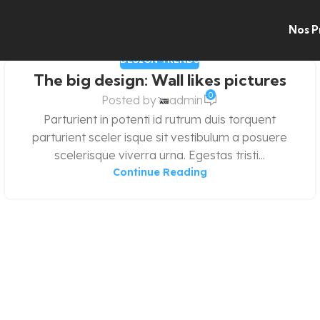
Nos P
DESIGN TRENDS
The big design: Wall likes pictures
0
Posted by
admin
Parturient in potenti id rutrum duis torquent
parturient sceler isque sit vestibulum a posuere
scelerisque viverra urna. Egestas tristi...
Continue Reading