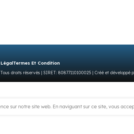
 Légal
Termes Et Condition
 Tous droits réservés | SIRET: 80877110100025 | Créé et développé 
ce sur notre site web. En naviguant sur ce site, vous accept