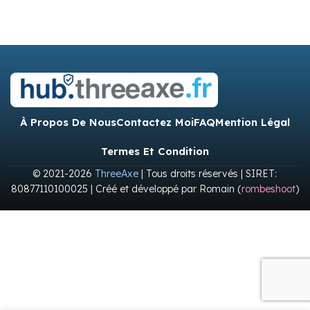
À Propos De Nous
Contactez Moi
FAQ
Mention Légal
Termes Et Condition
© 2021-2026
ThreeAxe
| Tous droits réservés | SIRET:
80877110100025 | Créé et développé par Romain (
rombeshoot
)