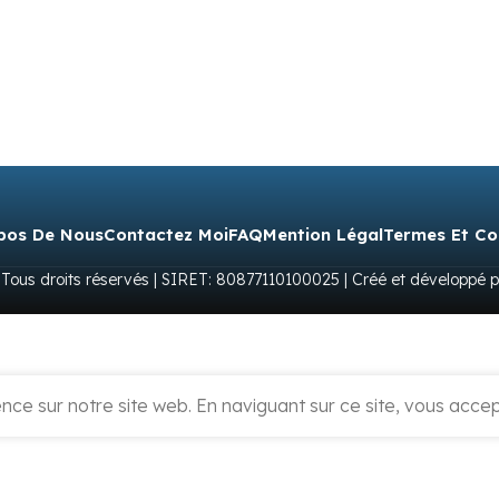
pos De Nous
Contactez Moi
FAQ
Mention Légal
Termes Et Co
 Tous droits réservés | SIRET: 80877110100025 | Créé et développé 
ce sur notre site web. En naviguant sur ce site, vous accept