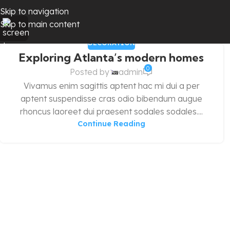
Skip to navigation
Skip to main content
DECORATION
Exploring Atlanta’s modern homes
0
Posted by
admin
Vivamus enim sagittis aptent hac mi dui a per
aptent suspendisse cras odio bibendum augue
rhoncus laoreet dui praesent sodales sodales....
Continue Reading