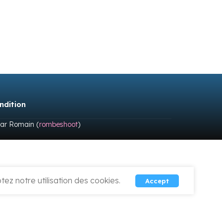
ndition
par Romain (
rombeshoot
)
ez notre utilisation des cookies.
Accept