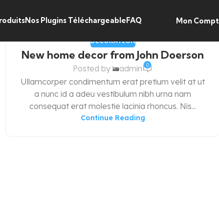
roduits
Nos Plugins Téléchargeable
FAQ
Mon Comp
DECORATION
New home decor from John Doerson
0
Posted by
admin
Ullamcorper condimentum erat pretium velit at ut
a nunc id a adeu vestibulum nibh urna nam
consequat erat molestie lacinia rhoncus. Nis...
Continue Reading