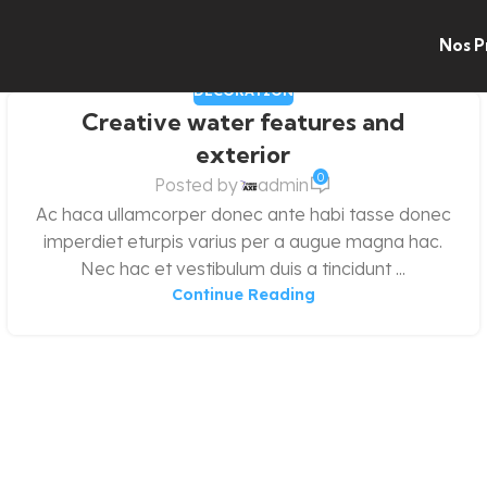
Nos P
DECORATION
Creative water features and
exterior
0
Posted by
admin
Ac haca ullamcorper donec ante habi tasse donec
imperdiet eturpis varius per a augue magna hac.
Nec hac et vestibulum duis a tincidunt ...
Continue Reading