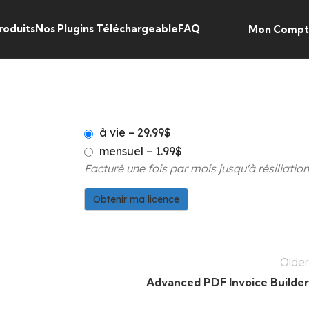
roduits
Nos Plugins Téléchargeable
FAQ
Mon Comp
à vie
–
29.99$
mensuel
–
1.99$
Facturé une fois par mois jusqu'à résiliation
Obtenir ma licence
Older
Advanced PDF Invoice Builder