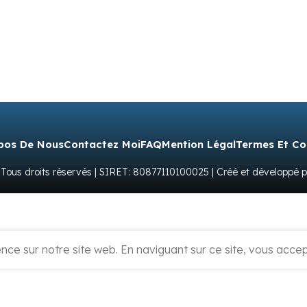
pos De Nous
Contactez Moi
FAQ
Mention Légal
Termes Et Co
 Tous droits réservés | SIRET: 80877110100025 | Créé et développé 
ce sur notre site web. En naviguant sur ce site, vous accept