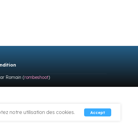
ndition
par Romain (
rombeshoot
)
ez notre utilisation des cookies.
Accept